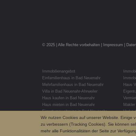
© 2025 | Alle Rechte vorbehalten |
Impressum
|
Date
Immobilienangebot
Immobil
Einfamilienhaus in Bad Neuenahr
Immobi
Mehrfamilienhaus in Bad Neuenahr
Haus V
Villa in Bad Neuenahr-Ahrweiler
Eigent
Haus kaufen in Bad Neuenahr
Vermie
Haus mieten in Bad Neuenahr
Makler
Eigentumswohnung in Bad Neuenahr
Verkauf
Wir nutzen Cookies auf unserer Website. Einige v
Mietwohnung in Bad Neuenahr
Immobi
zu verbessern (Tracking Cookies). Sie können sel
mehr alle Funktionalitäten der Seite zur Verfügun