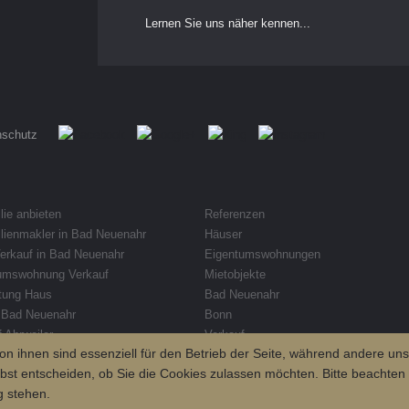
Lernen Sie uns näher kennen...
nschutz
ie anbieten
Referenzen
lienmakler in Bad Neuenahr
Häuser
erkauf in Bad Neuenahr
Eigentumswohnungen
umswohnung Verkauf
Mietobjekte
tung Haus
Bad Neuenahr
 Bad Neuenahr
Bonn
 Ahrweiler
Verkauf
on ihnen sind essenziell für den Betrieb der Seite, während andere un
lienbüro Grafschaft
Vermietung
bst entscheiden, ob Sie die Cookies zulassen möchten. Bitte beachten
g stehen.