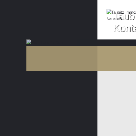
Taubi
Kont